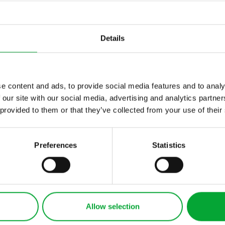
ribuire calore o freddo in modo rapido e uniforme su una
bina un'elevata conduttività termica con un peso minimo
Details
e content and ads, to provide social media features and to analy
 our site with our social media, advertising and analytics partn
 provided to them or that they’ve collected from your use of their
Preferences
Statistics
SERVIZI
PRODOTTI
Database della
AQUATHERM BLUE
conoscenza
AQUATHERM GRE
Strumenti di
AQUATHERM RED
Allow selection
progettazione
AQUATHERM