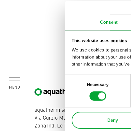
ideali per dist
innovativo com
Consent
This website uses cookies
We use cookies to personalis
information about your use of
other information that you’ve
Consent
Necessary
Selection
MENU
CHIUDERE
Italia
aquatherm srl
Via Curzio Malaparte 10
Deny
Zona Ind. Le Tre Ville