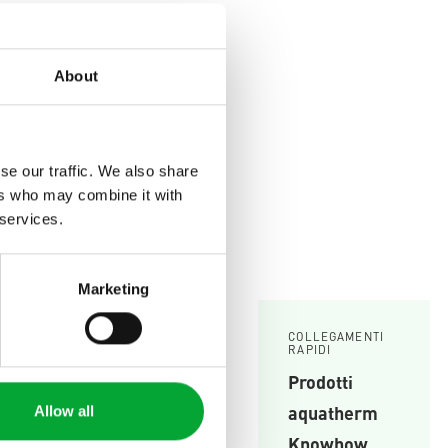
 superficie. Un materiale
.
About
se our traffic. We also share
ers who may combine it with
 services.
Marketing
L'AZIENDA
Chi siamo
COLLEGAMENTI
RAPIDI
EN
Sedi
Prodotti
News
aquatherm
Allow all
Tutto sull'azienda
Knowhow