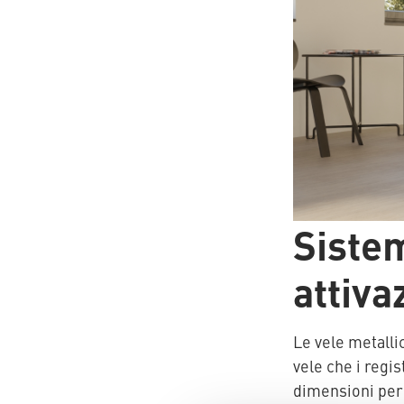
partner
AQUATHERM RED
Blog in
internazionali
Inglese
Strumenti di
progettazione
Download
News
AQUATHERM ENERGY
AQUATHERM SERVICES
Sistem
attiva
Le vele metallic
vele che i regi
dimensioni per 