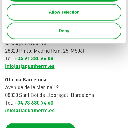
Allow selection
Ibérica
Deny
Oficina Madrid
C/ Carpinteros, 15
28320 Pinto, Madrid (Km. 25-M506)
+34 91 380 66 08
Tel.
info(at)aquatherm.es
Oficina Barcelona
Avenida de la Marina 12
08830 Sant Boi de Llobregat, Barcelona
+34 93 630 74 60
Tel.
info(at)aquatherm.es