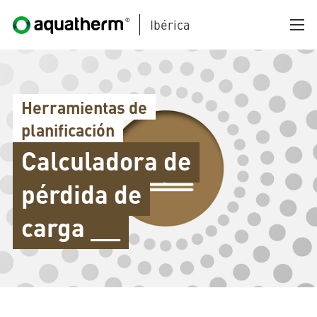
Ibérica
Skip to main content
Herramientas de
planificación
Calculadora de
pérdida de
AQUATHERM BLACK
carga __
AQUATHERM BLUE
(current)
AQUATHERM GREEN