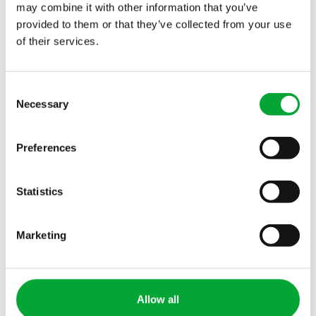
may combine it with other information that you’ve
provided to them or that they’ve collected from your use
of their services.
Otras herramientas de planificación
Consent
Necessary
Selection
Preferences
Statistics
Marketing
BUSCADOR DE PRODUCTOS
Allow all