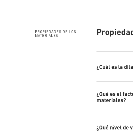
con
(current)
socios
nosotros
AQUATHERM GREEN
internacionales
Blog
Ayudas a la
planificación
Descargas
Propiedad
AQUATHERM RED
PROPIEDADES DE LOS
Noticias
MATERIALES
¿Cuál es la di
AQUATHERM ENERGY
AQUATHERM SERVICES
¿Qué es el fac
materiales?
¿Qué nivel de v