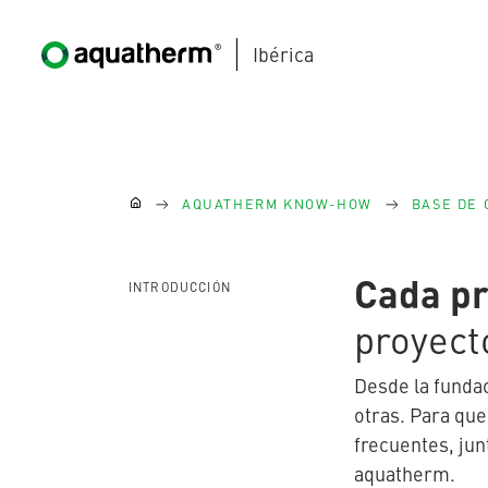
Ibérica
Skip to main content
You are here:
AQUATHERM KNOW-HOW
BASE DE
Cada pr
INTRODUCCIÓN
AQUATHERM BLACK
proyect
Desde la funda
otras. Para qu
Póngase
AQUATHERM BLUE
frecuentes, ju
en
contacto
aquatherm.
Encontrar