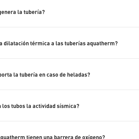
genera la tubería?
a dilatación térmica a las tuberías aquatherm?
rta la tubería en caso de heladas?
 los tubos la actividad sísmica?
aquatherm tienen una barrera de oxígeno?