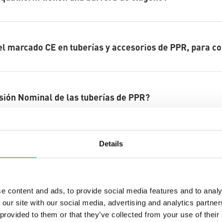
el marcado CE en tuberías y accesorios de PPR, para c
esión Nominal de las tuberías de PPR?
Details
¿Cuál es la definición de “Serie”, en tuberías de PPR?
e content and ads, to provide social media features and to analy
¿Cuál es la definición de “SDR”, en tuberías de PPR?
 our site with our social media, advertising and analytics partn
 provided to them or that they’ve collected from your use of their