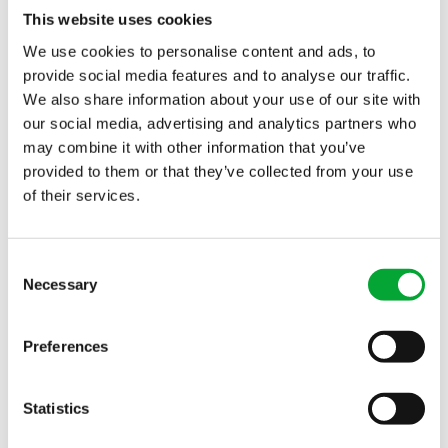
C/ Carpinteros, 15
This website uses cookies
28320 Pinto, Madrid (Km. 25-M506)
We use cookies to personalise content and ads, to
+34 91 380 66 08
Tel.
provide social media features and to analyse our traffic.
info(at)aquatherm.es
We also share information about your use of our site with
our social media, advertising and analytics partners who
Oficina Barcelona
may combine it with other information that you’ve
Avenida de la Marina 12
provided to them or that they’ve collected from your use
08830 Sant Boi de Llobregat, Barcelona
of their services.
+34 93 630 74 60
Tel.
info(at)aquatherm.es
Consent
Necessary
Selection
Póngase en contacto con
Preferences
Suscribirse al boletín de noticias
Statistics