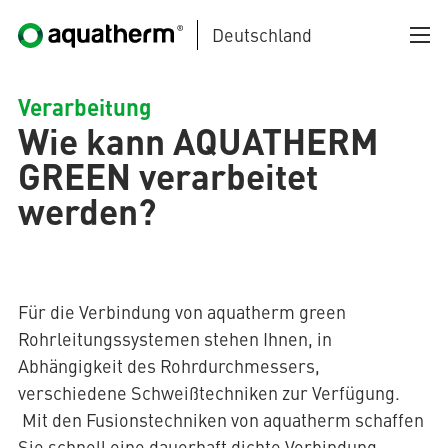
Deutschland
Zum Hauptinhalt springen
Verarbeitung
Wie kann AQUATHERM
GREEN verarbeitet
werden?
AQUATHERM BLACK
Für die Verbindung von aquatherm green
Rohrleitungssystemen stehen Ihnen, in
AQUATHERM BLUE
Abhängigkeit des Rohrdurchmessers,
(current)
verschiedene Schweißtechniken zur Verfügung.
Mit den Fusionstechniken von aquatherm schaffen
AQUATHERM GREEN
Sie schnell eine dauerhaft dichte Verbindung.