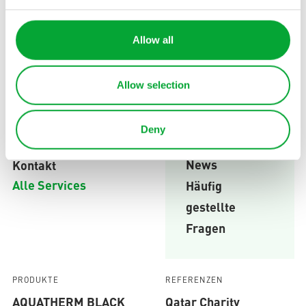
Alle Anwendungen
Gesundheitssektor
Gewerbebauten
Allow all
Alle Branchen
SERVICE
Allow selection
Wissensdatenbank
QUICKLINKS
Blog
Planungshilfen
Deny
Karriere
Schulungen
News
Kontakt
Alle Services
Häufig
gestellte
Fragen
PRODUKTE
REFERENZEN
AQUATHERM BLACK
Qatar Charity