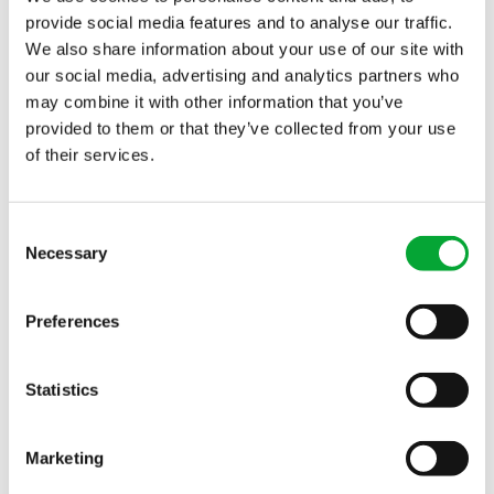
provide social media features and to analyse our traffic.
aquatherm GmbH | Biggen 5
We also share information about your use of our site with
57439 Attendorn | Deutschland
our social media, advertising and analytics partners who
may combine it with other information that you’ve
+49 2722 950 0
Tel:
provided to them or that they’ve collected from your use
info(at)aquatherm.de
Mail:
of their services.
Consent
Kontaktieren
Newsletter abonnieren
Necessary
Selection
Preferences
ANWENDUNGEN
BRANCHEN
Kältetechnik
Kühltechnologie für
Statistics
Fernwärmenetz
Anbieter von
Brandschutz und
Rechenzentren
Marketing
Sprinklersysteme
Infrastruktur