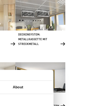
DECKENSYSTEM:
METALLKASSETTE MIT
STRECKMETALL
About
WANDSYSTEM: MIT
HOLZSTÄNDERWERK UND
UND
BEPLANKUNG MIT BAUPLATTEN
LATTEN