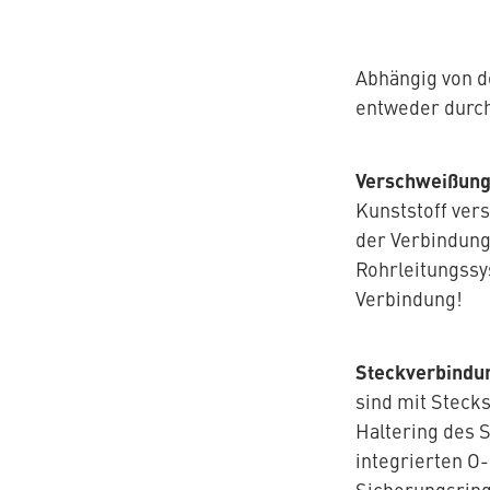
finden
Blog
AQUATHERM GREEN
Content
Hub
Abhängig von d
Planungshilfen
entweder durc
Karriere
AQUATHERM RED
Downloads
News
Verschweißun
Kunststoff ver
der Verbindung
AQUATHERM ENERGY
Rohrleitungssy
Verbindung!
AQUATHERM SERVICES
Steckverbindu
sind mit Steck
Haltering des S
integrierten O
Sicherungsring