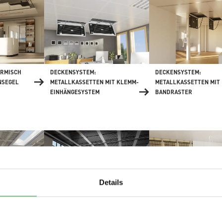
ERMISCH
DECKENSYSTEM:
DECKENSYSTEM:
NSEGEL
METALLKASSETTEN MIT KLEMM-
METALLKASSETTEN MIT
EINHÄNGESYSTEM
BANDRASTER
Details
DECKENSYSTEM: FREIE
EIE
WANDSYSTEM:
KONVEKTION - DIREKTMONTAGE
EHÄNGT
METALLSTÄNDERWERK 
BEPLANKUNG MIT BAUP