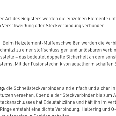
er Art des Registers werden die einzelnen Elemente un
h Verschweißung oder Steckverbindung verbunden.
g
: Beim Heizelement-Muffenschweißen werden die Verbi
schmilzt zu einer stoffschlüssigen und unlösbaren Verbi
sstelle – das bedeutet doppelte Sicherheit an dem sonst
stems. Mit der Fusionstechnik von aquatherm schaffen S
ng
: die Schnellsteckverbinder sind einfach und sicher i
stutzen versehen, über die der Steckverbinder bis zum A
teckanschlusses hat Edelstahlzähne und hält ihn im Verb
-Ringe entsteht eine dichte Verbindung. Haltering und 
 aus Messing in Position gehalten.