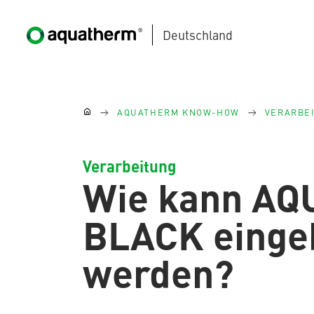
Deutschland
Zum Hauptinhalt springen
Sie sind hier:
AQUATHERM KNOW-HOW
VERARBE
Verarbeitung
Wie kann A
(current)
AQUATHERM BLACK
BLACK einge
werden?
AQUATHERM BLUE
Kontakt
Internationale
Partner