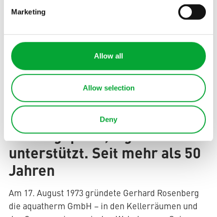
Marketing
Allow all
EINLEITUNG
Allow selection
Für Heizen, Kühlen,
Trinkwasser und Industrie -
Deny
sicher geplant, digital
unterstützt. Seit mehr als 50
Jahren
Am 17. August 1973 gründete Gerhard Rosenberg
die aquatherm GmbH – in den Kellerräumen und