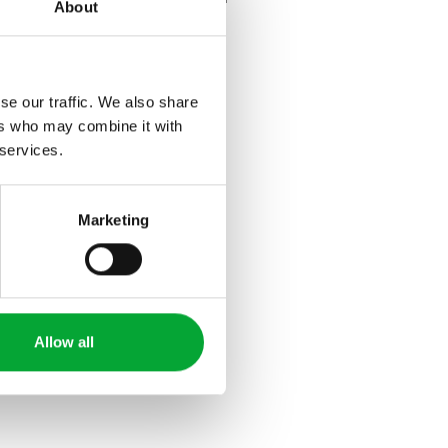
About
se our traffic. We also share
ers who may combine it with
 services.
Marketing
Allow all
IN