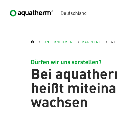
Deutschland
Zum Hauptinhalt springen
Sie sind hier:
UNTERNEHMEN
KARRIERE
WI
Dürfen wir uns vorstellen?
Bei aquather
(current)
AQUATHERM BLACK
heißt mitein
wachsen
AQUATHERM BLUE
Kontakt
Internationale
Partner