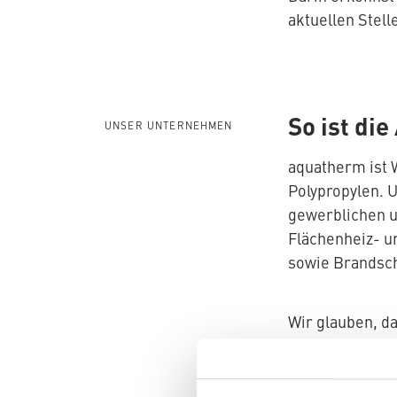
aktuellen Stel
So ist die
UNSER UNTERNEHMEN
aquatherm ist 
Polypropylen. 
gewerblichen u
Flächenheiz- u
sowie Brandsc
Wir glauben, d
Und damit steh
vertrauen auf 
möchtest – und