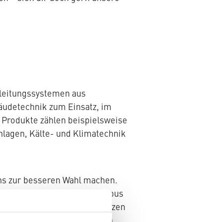
rleitungssystemen aus
äudetechnik zum Einsatz, im
 Produkte zählen beispielsweise
lagen, Kälte- und Klimatechnik
uns zur besseren Wahl machen.
s 70 Ländern rund um den Globus
ei unserer Mission unterstützen
haben wir hier einen kleinen