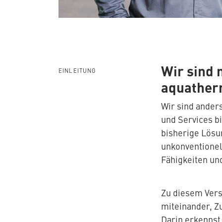
Wir sind 
EINLEITUNG
aquather
Wir sind ander
und Services b
bisherige Lösu
unkonventionell
Fähigkeiten und
Zu diesem Vers
miteinander, Z
Darin erkennst