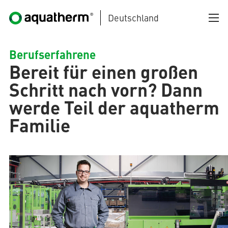
Deutschland
Zum Hauptinhalt springen
Berufserfahrene
Bereit für einen großen
Schritt nach vorn? Dann
werde Teil der aquatherm
Familie
AQUATHERM BLACK
AQUATHERM BLUE
AQUATHERM GREEN