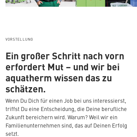
AQUATHERM RED
VORSTELLUNG
Kontakt
Ein großer Schritt nach vorn
Internationale
Partner
AQUATHERM ENERGY
erfordert Mut – und wir bei
finden
Blog
Content
aquatherm wissen das zu
Hub
Planungshilfen
AQUATHERM SERVICES
schätzen.
Karriere
Wenn Du Dich für einen Job bei uns interessierst,
Downloads
triffst Du eine Entscheidung, die Deine berufliche
News
Zukunft bereichern wird. Warum? Weil wir ein
Familienunternehmen sind, das auf Deinen Erfolg
setzt.