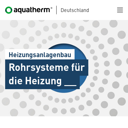
Deutschland
Zum Hauptinhalt springen
Heizungsanlagenbau
Rohrsysteme für
AQUATHERM BLACK
die Heizung __
AQUATHERM BLUE
AQUATHERM GREEN