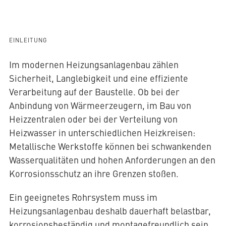
AQUATHERM RED
EINLEITUNG
Im modernen Heizungsanlagenbau zählen
Sicherheit, Langlebigkeit und eine effiziente
Kontakt
Internationale
Verarbeitung auf der Baustelle. Ob bei der
Partner
AQUATHERM ENERGY
Anbindung von Wärmeerzeugern, im Bau von
finden
Blog
Heizzentralen oder bei der Verteilung von
Content
Hub
Heizwasser in unterschiedlichen Heizkreisen:
Planungshilfen
AQUATHERM SERVICES
Metallische Werkstoffe können bei schwankenden
Karriere
Wasserqualitäten und hohen Anforderungen an den
Downloads
Korrosionsschutz an ihre Grenzen stoßen.
News
Ein geeignetes Rohrsystem muss im
Heizungsanlagenbau deshalb dauerhaft belastbar,
korrosionsbeständig und montagefreundlich sein.