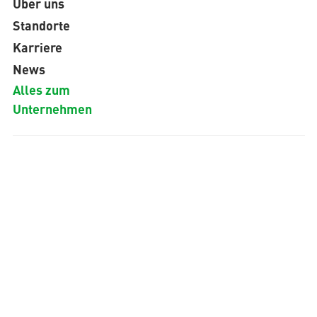
Über uns
Standorte
Karriere
News
Alles zum
Unternehmen
DE
Copyright © 2026 aquatherm GmbH. Alle
Rechte vorbehalten.
Netiquette
Datenschutzerklärung
Impressum
Rechtliche Hinweise
AGB
Einkaufsbedingungen