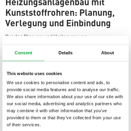
Heizungsanlagenbau mit
Kunststoffrohren: Planung,
Verlegung und Einbindung
Bei der Planung und Verlegung von
Kunststoffrohren im Heizungsanlagenbau müssen
Rohrleitungsführung, Gebäudestruktur und
Consent
Details
About
Montageablauf zusammenspielen. Entscheidend
ist, dass Heizungsleitungen sicher durch
This website uses cookies
Technikräume, Schächte, Wand- und
We use cookies to personalise content and ads, to
Deckendurchführungen sowie Außenbereiche
provide social media features and to analyse our traffic.
verlaufen können. Für die Verlegung sind vor allem
We also share information about your use of our site with
diese Punkte relevant:
our social media, advertising and analytics partners who
may combine it with other information that you’ve
Gebäudetrasse:
Die Leitungswege sollten
provided to them or that they’ve collected from your use
mit Lüftung, Sanitär, Elektro, Dämmung und
of their services.
Brandschutz abgestimmt werden, damit