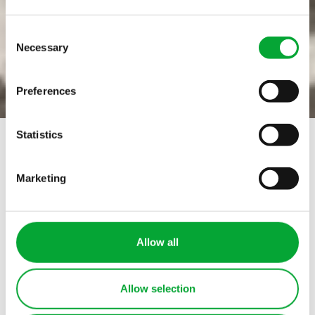
Fabricante de
Consent
Necessary
Selection
sistemas de
tuberías de
Preferences
polipropileno
Statistics
(PP) __
Marketing
Allow all
Allow selection