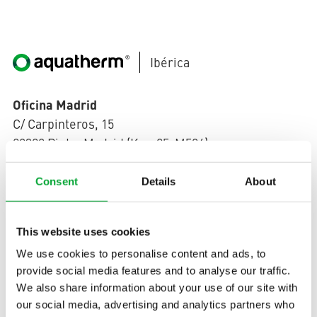
Ibérica
Oficina Madrid
C/ Carpinteros, 15
28320 Pinto, Madrid (Km. 25-M506)
+34 91 380 66 08
Tel.
info(at)aquatherm.es
Consent
Details
About
Oficina Barcelona
Avenida de la Marina 12
This website uses cookies
08830 Sant Boi de Llobregat, Barcelona
We use cookies to personalise content and ads, to
+34 93 630 74 60
Tel.
provide social media features and to analyse our traffic.
info(at)aquatherm.es
We also share information about your use of our site with
our social media, advertising and analytics partners who