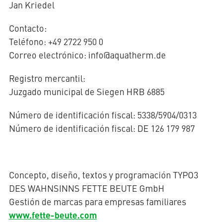
Jan Kriedel
Contacto:
AQUATHERM RED
Teléfono: +49 2722 950 0
Correo electrónico: info@aquatherm.de
Póngase
en
Registro mercantil:
contacto
Encontrar
Juzgado municipal de Siegen HRB 6885
con
socios
AQUATHERM ENERGY
nosotros
internacionales
Blog
Número de identificación fiscal: 5338/5904/0313
Ayudas a la
planificación
Número de identificación fiscal: DE 126 179 987
Descargas
AQUATHERM SERVICES
Noticias
Concepto, diseño, textos y programación TYPO3
DES WAHNSINNS FETTE BEUTE GmbH
Gestión de marcas para empresas familiares
www.fette-beute.com