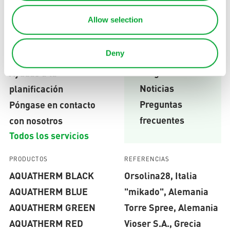
Allow selection
SERVICIO
Deny
Base de conocimientos
ENLACES RÁPIDOS
Blog
Ayudas a la
Noticias
planificación
Preguntas
Póngase en contacto
frecuentes
con nosotros
Todos los servicios
PRODUCTOS
REFERENCIAS
AQUATHERM BLACK
Orsolina28, Italia
AQUATHERM BLUE
"mikado", Alemania
AQUATHERM GREEN
Torre Spree, Alemania
AQUATHERM RED
Vioser S.A., Grecia