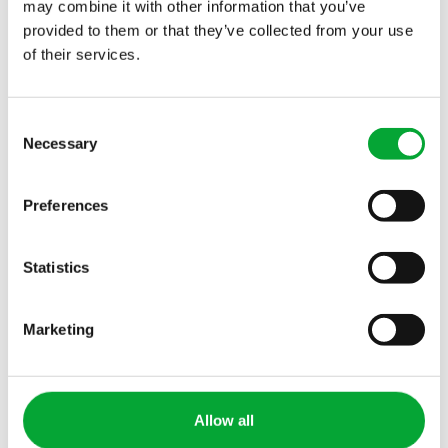
may combine it with other information that you’ve
provided to them or that they’ve collected from your use
Póngase en contacto con
of their services.
Suscribirse al boletín de noticias
Consent
Necessary
Selection
CAMPOS DE APLICACIÓN
INDUSTRIAS
Preferences
Tecnología de
Cooling technology for
refrigeración
data center providers
Statistics
Red de calefacción
Infraestructura
urbana
Sector sanitario
Marketing
Protección contra
Edificios comerciales
Todos los sectores
incendios y sistemas
de rociadores
Allow all
Todas las aplicaciones