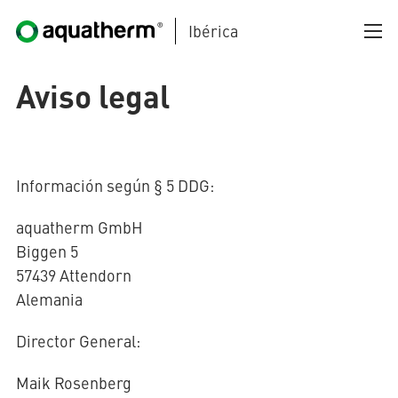
Ibérica
Skip to main content
Aviso legal
Información según § 5 DDG:
aquatherm GmbH
AQUATHERM BLACK
Biggen 5
57439 Attendorn
Alemania
AQUATHERM BLUE
Director General:
Maik Rosenberg
AQUATHERM GREEN