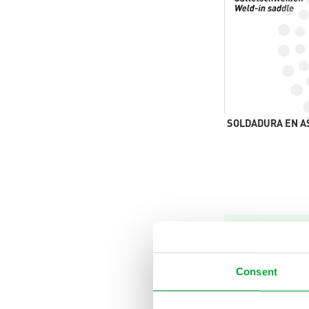
SOLDADURA EN A
Póngase e
Encue
Consent