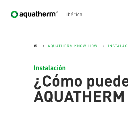
Ibérica
Skip to main content
You are here:
AQUATHERM KNOW-HOW
INSTALAC
Instalación
¿Cómo puede 
AQUATHERM BLACK
AQUATHERM
Póngase
AQUATHERM BLUE
en
contacto
Encontrar