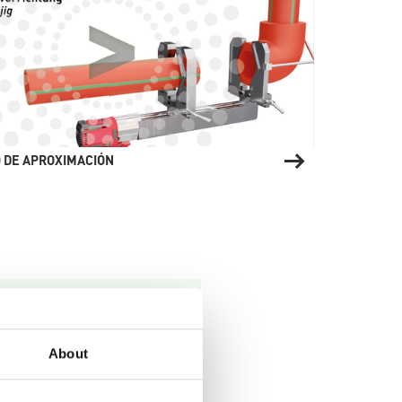
O DE APROXIMACIÓN
persona de
About