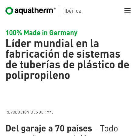
Ibérica
Skip to main content
100% Made in Germany
Líder mundial en la
fabricación de sistemas
de tuberías de plástico de
(current)
polipropileno
AQUATHERM BLACK
AQUATHERM BLUE
REVOLUCIÓN DESDE 1973
Del garaje a 70 países
- Todo
AQUATHERM GREEN