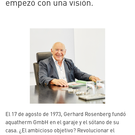
empezó con una visión.
AQUATHERM RED
Póngase
en
contacto
Encontrar
con
socios
AQUATHERM ENERGY
nosotros
internacionales
Blog
Ayudas a la
planificación
Descargas
AQUATHERM SERVICES
Noticias
El 17 de agosto de 1973, Gerhard Rosenberg fundó
aquatherm GmbH en el garaje y el sótano de su
casa. ¿El ambicioso objetivo? Revolucionar el