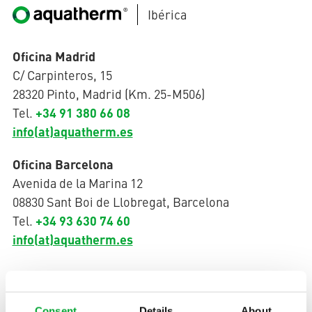
Ibérica
AQUATHERM RED
Oficina Madrid
C/ Carpinteros, 15
Póngase
28320 Pinto, Madrid (Km. 25-M506)
en
+34 91 380 66 08
Tel.
contacto
Encontrar
info(at)aquatherm.es
con
socios
AQUATHERM ENERGY
nosotros
internacionales
Blog
Oficina Barcelona
Ayudas a la
planificación
Avenida de la Marina 12
Descargas
AQUATHERM SERVICES
08830 Sant Boi de Llobregat, Barcelona
Noticias
+34 93 630 74 60
Tel.
info(at)aquatherm.es
Póngase en contacto con
Consent
Details
About