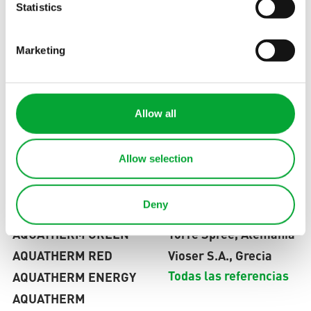
Statistics
SERVICIO
Base de conocimientos
ENLACES RÁPIDOS
Blog
Ayudas a la
Marketing
Noticias
planificación
Preguntas
Póngase en contacto
frecuentes
con nosotros
Allow all
Todos los servicios
Allow selection
PRODUCTOS
REFERENCIAS
AQUATHERM BLACK
Orsolina28, Italia
Deny
AQUATHERM BLUE
"mikado", Alemania
AQUATHERM GREEN
Torre Spree, Alemania
AQUATHERM RED
Vioser S.A., Grecia
Todas las referencias
AQUATHERM ENERGY
AQUATHERM