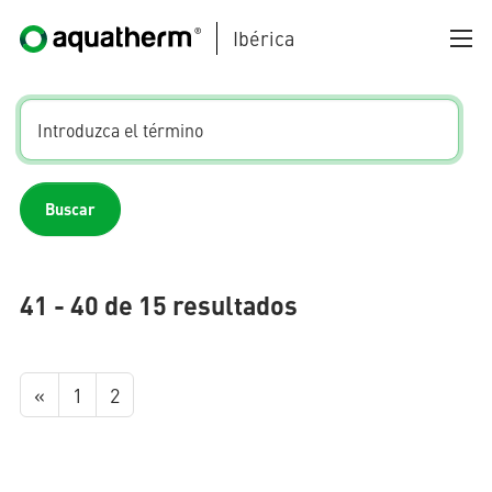
Ibérica
Skip to main content
Buscar
AQUATHERM BLACK
41 - 40 de 15 resultados
«
1
2
AQUATHERM BLUE
AQUATHERM GREEN