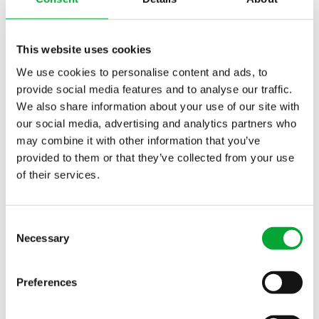
Suscribirse al boletín de noticias
This website uses cookies
We use cookies to personalise content and ads, to
CAMPOS DE APLICACIÓN
INDUSTRIAS
provide social media features and to analyse our traffic.
Tecnología de
Cooling technology for
We also share information about your use of our site with
our social media, advertising and analytics partners who
refrigeración
data center providers
may combine it with other information that you’ve
Red de calefacción
Infraestructura
provided to them or that they’ve collected from your use
urbana
Sector sanitario
of their services.
Protección contra
Edificios comerciales
Todos los sectores
incendios y sistemas
Consent
Necessary
de rociadores
Selection
Todas las aplicaciones
Preferences