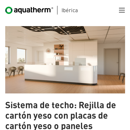
Ibérica
Skip to main content
AQUATHERM BLACK
Sistema de techo: Rejilla de
AQUATHERM BLUE
cartón yeso con placas de
cartón yeso o paneles
AQUATHERM GREEN