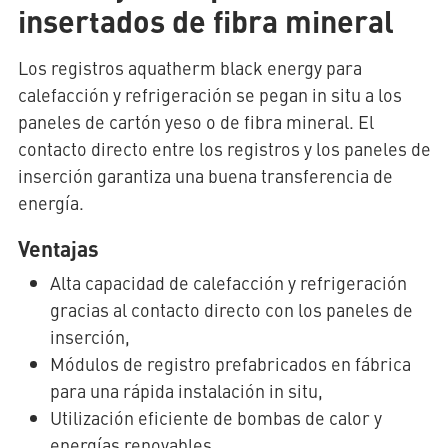
insertados de fibra mineral
Los registros aquatherm black energy para
AQUATHERM RED
calefacción y refrigeración se pegan in situ a los
paneles de cartón yeso o de fibra mineral. El
Póngase
en
contacto directo entre los registros y los paneles de
contacto
Encontrar
inserción garantiza una buena transferencia de
con
socios
AQUATHERM ENERGY
energía.
nosotros
internacionales
Blog
Ayudas a la
Ventajas
planificación
Descargas
AQUATHERM SERVICES
Alta capacidad de calefacción y refrigeración
Noticias
gracias al contacto directo con los paneles de
inserción,
Módulos de registro prefabricados en fábrica
para una rápida instalación in situ,
Utilización eficiente de bombas de calor y
energías renovables,