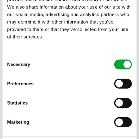
We also share information about your use of our site with
our social media, advertising and analytics partners who
Más información
may combine it with other information that you’ve
provided to them or that they’ve collected from your use
of their services.
Consent
Necessary
Ibérica
Selection
Preferences
Oficina Madrid
C/ Carpinteros, 15
28320 Pinto, Madrid (Km. 25-M506)
Statistics
+34 91 380 66 08
Tel.
info(at)aquatherm.es
Marketing
Oficina Barcelona