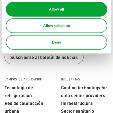
Avenida de la Marina 12
08830 Sant Boi de Llobregat, Barcelona
Allow all
+34 93 630 74 60
Tel.
info(at)aquatherm.es
Allow selection
Póngase en contacto con
Deny
Suscribirse al boletín de noticias
CAMPOS DE APLICACIÓN
INDUSTRIAS
Tecnología de
Cooling technology for
refrigeración
data center providers
Red de calefacción
Infraestructura
urbana
Sector sanitario