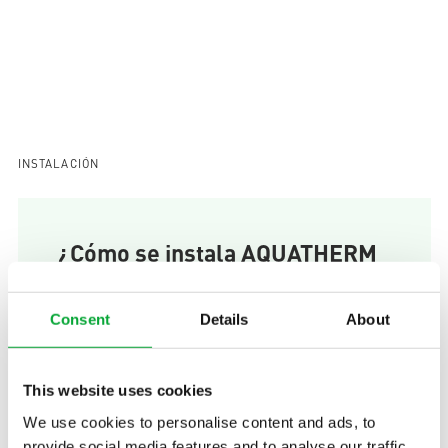
INSTALACIÓN
¿Cómo se instala AQUATHERM
BLACK?
Consent
Details
About
Dependiendo del tipo de registro, los
elementos individuales se conectan entre
sí o a la tubería mediante soldadura o
This website uses cookies
conexión enchufable.
We use cookies to personalise content and ads, to
provide social media features and to analyse our traffic.