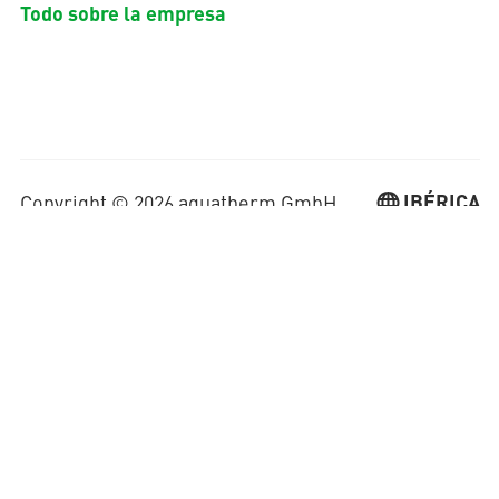
Todo sobre la empresa
IBÉRICA
Copyright © 2026 aquatherm GmbH.
Todos los derechos reservados.
Política de privacidad
Aviso legal
Política de calidad
Declaración medioambiental
Información jurídica
GTC
aquatherm ibérica
GTC (sede central)
Todo el contenido presentado en este sitio web regional de