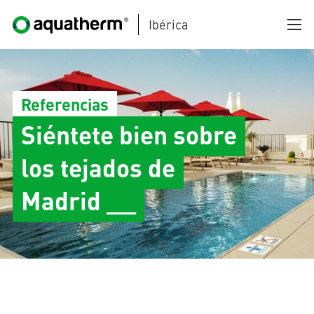
Ibérica
Skip to main content
Referencias
Siéntete bien sobre
los tejados de
AQUATHERM BLACK
Madrid __
AQUATHERM BLUE
AQUATHERM GREEN