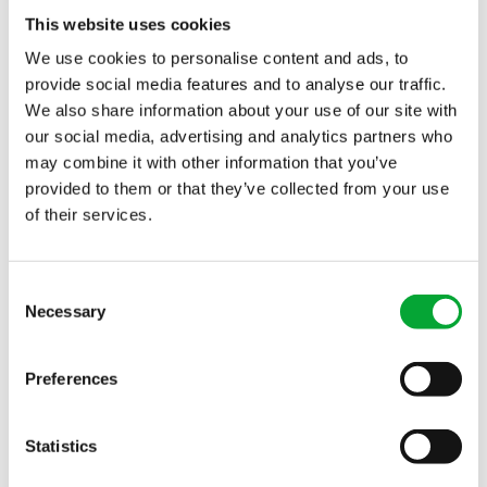
This website uses cookies
En la zona de agua potable se instaló un total de
We use cookies to personalise content and ads, to
aquatherm green
cinco kilómetros de
en
provide social media features and to analyse our traffic.
dimensiones de 20 a 160 milímetros. La calidad del
We also share information about your use of our site with
agua potable se mantiene permanentemente con
our social media, advertising and analytics partners who
este sistema de tuberías higiénicamente perfecto
may combine it with other information that you’ve
e inodoro e insípido. Las tuberías aquatherm green
provided to them or that they’ve collected from your use
no sólo son resistentes a la corrosión, sino también
of their services.
fisiológica y microbiológicamente inocuas y han
demostrado su idoneidad técnica en décadas de
Consent
aplicación en todo el mundo.
Necessary
Selection
Sin daños por corrosión gracias al polipropileno
Preferences
Para las tuberías de los fan coils, que se utilizan en
todo el edificio para la climatización, los
Statistics
aquatherm blue
planificadores se decidieron por