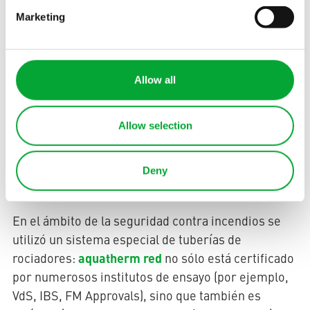
en dimensiones de entre 20 y 250 milímetros. Se
Marketing
utilizaron unos doce kilómetros de tuberías para
garantizar el buen funcionamiento del sistema de
aire acondicionado durante muchas décadas.
Porque: a diferencia de las tuberías de acero que se
Allow all
utilizan a menudo en los sistemas de aire
acondicionado, que son especialmente
Allow selection
susceptibles a la corrosión en el exterior de la
tubería, los daños por corrosión son cosa del
aquatherm blue
pasado con
gracias al material
Deny
polipropileno.
En el ámbito de la seguridad contra incendios se
utilizó un sistema especial de tuberías de
aquatherm red
rociadores:
no sólo está certificado
por numerosos institutos de ensayo (por ejemplo,
VdS, IBS, FM Approvals), sino que también es