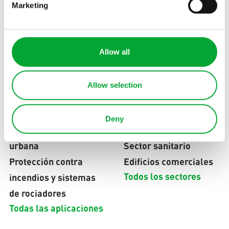
Póngase en contacto con
Marketing
Suscribirse al boletín de noticias
Allow all
CAMPOS DE APLICACIÓN
INDUSTRIAS
Allow selection
Tecnología de
Cooling technology for
refrigeración
data center providers
Deny
Red de calefacción
Infraestructura
urbana
Sector sanitario
Protección contra
Edificios comerciales
Todos los sectores
incendios y sistemas
de rociadores
Todas las aplicaciones