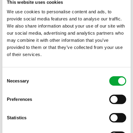
This website uses cookies
We use cookies to personalise content and ads, to
Ibérica
provide social media features and to analyse our traffic.
We also share information about your use of our site with
our social media, advertising and analytics partners who
Oficina Madrid
may combine it with other information that you’ve
C/ Carpinteros, 15
provided to them or that they’ve collected from your use
28320 Pinto, Madrid (Km. 25-M506)
of their services.
+34 91 380 66 08
Tel.
info(at)aquatherm.es
Consent
Oficina Barcelona
Necessary
Selection
Avenida de la Marina 12
08830 Sant Boi de Llobregat, Barcelona
Preferences
+34 93 630 74 60
Tel.
info(at)aquatherm.es
Statistics