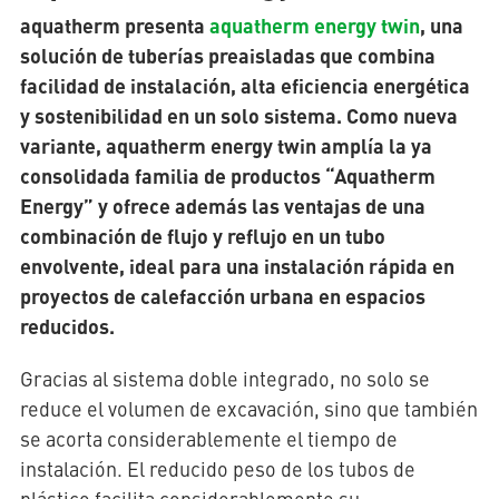
aquatherm presenta
aquatherm energy twin
, una
solución de tuberías preaisladas que combina
facilidad de instalación, alta eficiencia energética
AQUATHERM RED
y sostenibilidad en un solo sistema. Como nueva
Póngase
variante, aquatherm energy twin amplía la ya
en
consolidada familia de productos “Aquatherm
contacto
Encontrar
Energy” y ofrece además las ventajas de una
con
socios
AQUATHERM ENERGY
nosotros
combinación de flujo y reflujo en un tubo
internacionales
Blog
Ayudas a la
envolvente, ideal para una instalación rápida en
planificación
proyectos de calefacción urbana en espacios
Descargas
AQUATHERM SERVICES
reducidos.
Noticias
Gracias al sistema doble integrado, no solo se
reduce el volumen de excavación, sino que también
se acorta considerablemente el tiempo de
instalación. El reducido peso de los tubos de
plástico facilita considerablemente su