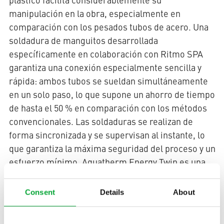
manipulación en la obra, especialmente en
comparación con los pesados tubos de acero. Una
soldadura de manguitos desarrollada
específicamente en colaboración con Ritmo SPA
garantiza una conexión especialmente sencilla y
rápida: ambos tubos se sueldan simultáneamente
en un solo paso, lo que supone un ahorro de tiempo
de hasta el 50 % en comparación con los métodos
convencionales. Las soldaduras se realizan de
forma sincronizada y se supervisan al instante, lo
que garantiza la máxima seguridad del proceso y un
esfuerzo mínimo. Aquatherm Energy Twin es una
solución única en el mundo y establece nuevos
estándares en la tecnología de soldadura de
Consent
Details
About
Más información aquí.
plástico.