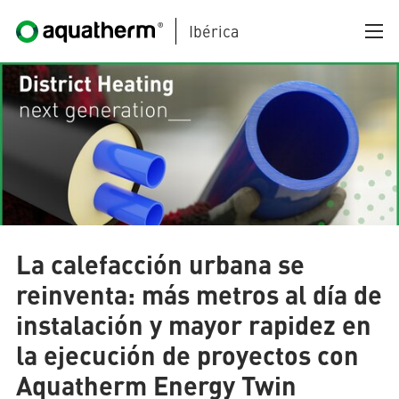
Ibérica
Skip to main content
AQUATHERM BLACK
La calefacción urbana se
reinventa: más metros al día de
instalación y mayor rapidez en
AQUATHERM BLUE
la ejecución de proyectos con
Aquatherm Energy Twin
AQUATHERM GREEN