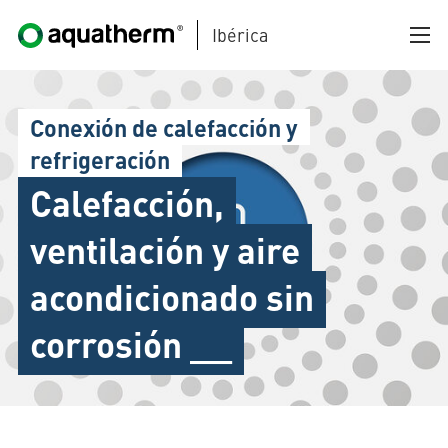
Ibérica
Skip to main content
Conexión de calefacción y
refrigeración
Calefacción,
ventilación y aire
AQUATHERM BLACK
acondicionado sin
corrosión __
AQUATHERM BLUE
AQUATHERM GREEN