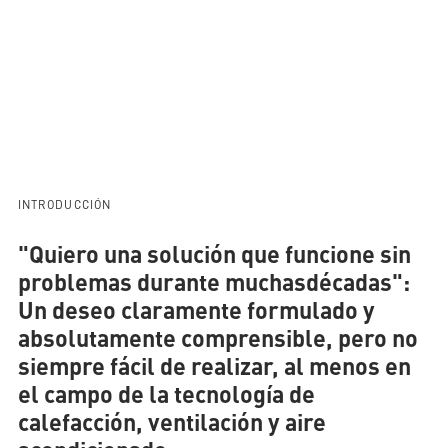
AQUATHERM RED
Póngase
en
contacto
Encontrar
con
socios
AQUATHERM ENERGY
INTRODUCCIÓN
nosotros
internacionales
Blog
Ayudas a la
"Quiero una solución que funcione sin
planificación
Descargas
AQUATHERM SERVICES
problemas durante muchas
décadas
":
Noticias
Un deseo claramente formulado y
absolutamente comprensible, pero no
siempre fácil de realizar, al menos en
el campo de la tecnología de
calefacción, ventilación y aire