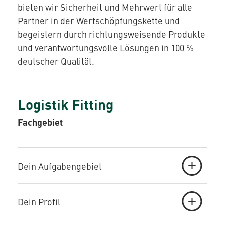
bieten wir Sicherheit und Mehrwert für alle
Partner in der Wertschöpfungskette und
begeistern durch richtungsweisende Produkte
AQUATHERM RED
und verantwortungsvolle Lösungen in 100 %
deutscher Qualität.
Kontakt
Internationale
Partner
AQUATHERM ENERGY
Logistik Fitting
finden
Blog
Content
Fachgebiet
Hub
Planungshilfen
AQUATHERM SERVICES
Karriere
Downloads
Dein Aufgabengebiet
News
Dein Profil