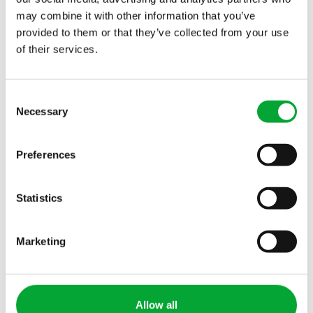
may combine it with other information that you’ve
provided to them or that they’ve collected from your use
of their services.
Consent
Necessary
Selection
Interessiert? Wir auch!
Preferences
Dann freuen wir uns auf Deine vollständigen
Statistics
Bewerbungsunterlagen (Anschreiben,
Lebenslauf, die letzten 3 Zeugnisse, alle
Praktikumszeugnisse sowie optional ein Foto)
Marketing
vorzugsweise per Online-Bewerbung.
Bei allen Fragen wende Dich gerne an Melina
Allow all
Hufnagel