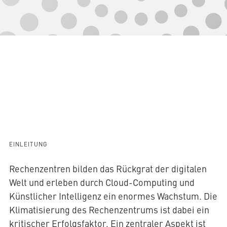
AQUATHERM RED
Kontakt
Internationale
Partner
AQUATHERM ENERGY
finden
Blog
Content
Hub
Planungshilfen
AQUATHERM SERVICES
EINLEITUNG
Karriere
Downloads
Rechenzentren bilden das Rückgrat der digitalen
News
Welt und erleben durch Cloud-Computing und
Künstlicher Intelligenz ein enormes Wachstum. Die
Klimatisierung des Rechenzentrums ist dabei ein
kritischer Erfolgsfaktor. Ein zentraler Aspekt ist