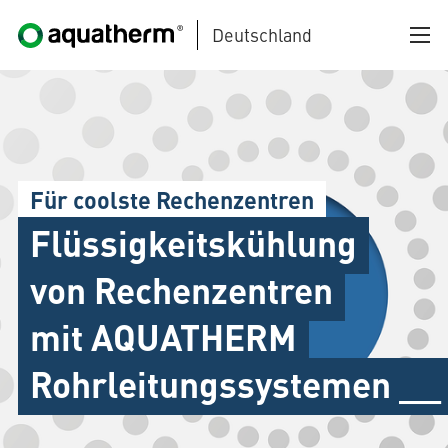
Deutschland
Zum Hauptinhalt springen
Für coolste Rechenzentren
Flüssigkeitskühlung
AQUATHERM BLACK
von Rechenzentren
mit AQUATHERM
AQUATHERM BLUE
Rohrleitungssystemen __
AQUATHERM GREEN