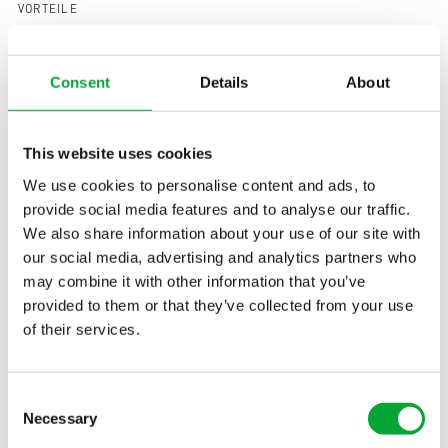
VORTEILE
Vorteile auf einen Blick
Consent
Details
About
This website uses cookies
We use cookies to personalise content and ads, to
Korrosionsfrei
Leicht,
provide social media features and to analyse our traffic.
und qualitativ
montagefreundlic
We also share information about your use of our site with
hochwertig –
h – perfekt für
our social media, advertising and analytics partners who
ideal für
enge Räume und
may combine it with other information that you’ve
dauerhafte
Umbauten
provided to them or that they’ve collected from your use
Systemstabilität
of their services.
Consent
Necessary
Selection