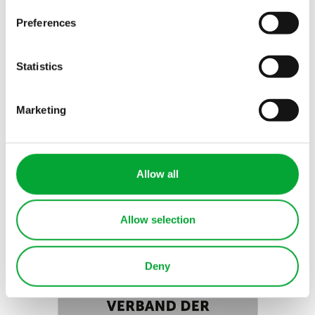
Preferences
Statistics
Partnerschaften von
Marketing
AQUATHERM im Bereich
Rechenzentren
Allow all
Allow selection
Deny