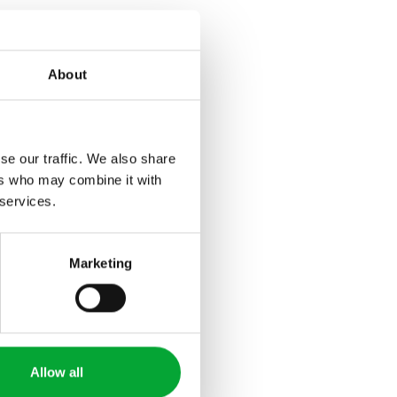
About
se our traffic. We also share
ers who may combine it with
 services.
Marketing
 werden?
erm black Heiz- und
Allow all
s.