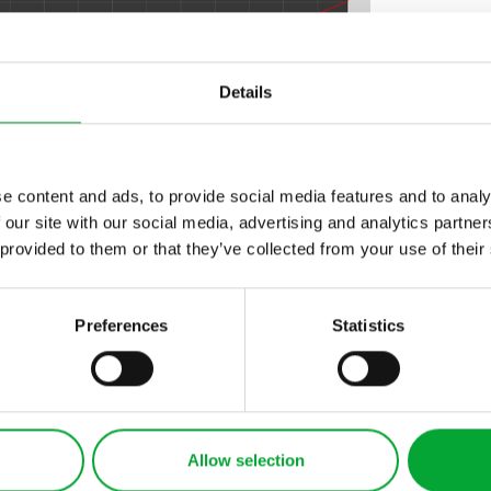
Details
E
e content and ads, to provide social media features and to analy
 our site with our social media, advertising and analytics partn
 provided to them or that they’ve collected from your use of their
Preferences
Statistics
ann AQUATHERM BLACK verarbeitet
n Anwendungsbereich erfolgt die Verbindung der aquath
Allow selection
ter mithilfe des Heizelement-Muffen-Schweißverfahren