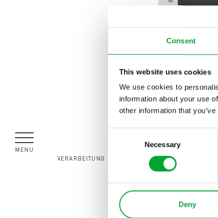
Consent
This website uses cookies
LEISTUNGSWERT
We use cookies to personalis
information about your use of
other information that you’ve
Consent
Necessary
Selection
MENÜ
SCHLIESSEN
VERARBEITUNG
Wie k
Für diese
Deny
Kühlregis