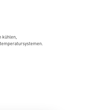
h kühlen,
ertemperatursystemen.