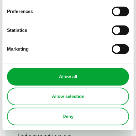
Preferences
Statistics
SCHULUNGEN
Marketing
aquatherm Seminare
Allow all
Allow selection
Kontakt
Deny
Erhalten Sie nähere