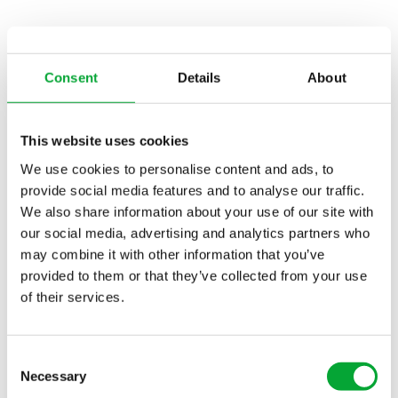
Mit dem neuen Campus wurde im Jahr 2022 ein Ort
von Menschen für Menschen geschaffen. Im
Consent
Details
About
unverwechselbaren aquatherm Ambiente finden
interne und externe Schulungen, Workshops und
Fortbildungen statt. Eine flexible Raumgestaltung
This website uses cookies
ermöglicht Veranstaltungen vor großem Publikum
We use cookies to personalise content and ads, to
aber auch kleinere Seminare. Im Werkstattbereich
provide social media features and to analyse our traffic.
machen sich Besucher mit den Techniken zur
We also share information about your use of our site with
Verarbeitung der aquatherm
our social media, advertising and analytics partners who
Rohrleistungssysteme vertraut.
may combine it with other information that you’ve
provided to them or that they’ve collected from your use
of their services.
Präsenz-Schulungen
Consent
Necessary
Selection
Online-Seminare