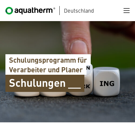
Deutschland
Zum Hauptinhalt springen
Schulungsprogramm für
Verarbeiter und Planer
Schulungen __
AQUATHERM BLACK
AQUATHERM BLUE
AQUATHERM GREEN