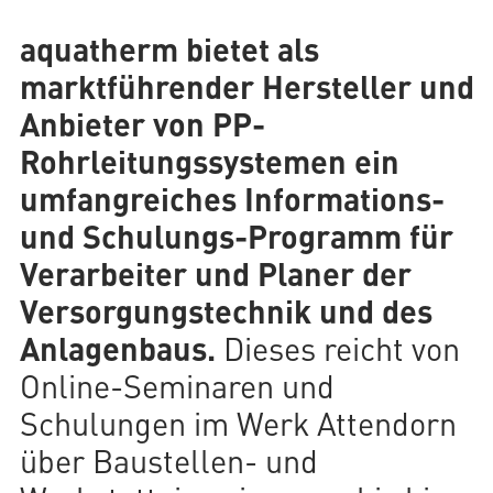
aquatherm bietet als
marktführender Hersteller und
AQUATHERM RED
Anbieter von PP-
Rohrleitungssystemen ein
Kontakt
umfangreiches Informations-
Internationale
Partner
AQUATHERM ENERGY
und Schulungs-Programm für
finden
Blog
Content
Verarbeiter und Planer der
Hub
Versorgungstechnik und des
Planungshilfen
AQUATHERM SERVICES
Karriere
Anlagenbaus.
Dieses reicht von
Downloads
Online-Seminaren und
News
Schulungen im Werk Attendorn
über Baustellen- und