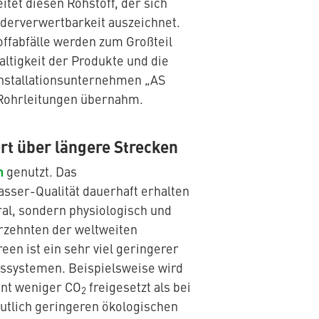
tet diesen Rohstoff, der sich
derverwertbarkeit auszeichnet.
ffabfälle werden zum Großteil
altigkeit der Produkte und die
 Installationsunternehmen „AS
r Rohrleitungen übernahm.
ort über längere Strecken
n
genutzt. Das
asser-Qualität dauerhaft erhalten
al, sondern physiologisch und
hrzehnten der weltweiten
en ist ein sehr viel geringerer
ngssystemen. Beispielsweise wird
ent weniger CO
freigesetzt als bei
2
eutlich geringeren ökologischen