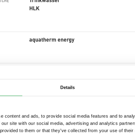
ICHE
HLK
aquatherm energy
Details
m Rohrleitungen versorgen Zelt-Ku
ser, Heizung und Kühlung
– Orsolina
e content and ads, to provide social media features and to analy
 gewidmet ist.
 our site with our social media, advertising and analytics partn
 provided to them or that they’ve collected from your use of their