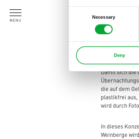
Das Tanzsportz
aus dem 18. Ja
Consent
daher der Name
Necessary
Selection
MENÜ
SCHLIESSEN
Verbundenheit m
Zahlreiche Stu
im Tanzsportze
Deny
Hügel der Regi
Damit sich die
Übernachtungsm
die auf dem Ge
plastikfrei aus
wird durch Foto
In dieses Konze
Weinberge wird