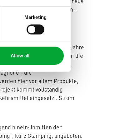
t wurde 2016 in einem Bauernhaus
ster der Orsoline-Schwestern –
usgezeichnet und die
Marketing
ünstler haben im Laufe der Jahre
dios erlauben einen Blick auf die
Allow all
mablick auf das gesamte Tal.
agnolie“, die
werden hier vor allem Produkte,
rojekt kommt vollständig
rkehrsmittel eingesetzt. Strom
gend hinein: Inmitten der
ping“, kurz Glamping, angeboten.