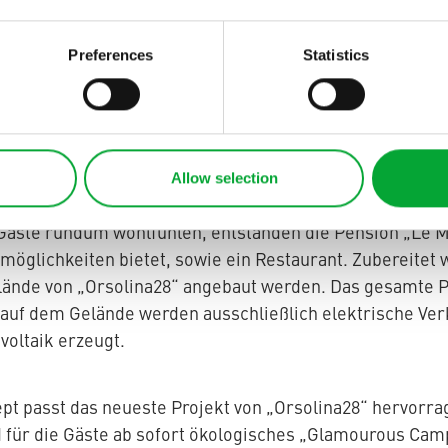
entrum in Moncalvo in der italienischen Region Piemon
hrhundert gegründet. Dieses beherbergte einst das Klo
 Orsolina. Das Gebiet ist als UNESCO-Weltkulturerbe a
Preferences
Statistics
it der Natur ist an diesem Ort überall spürbar.
denten, Choreographen, Kompanien und internationale K
ntrum trainiert und Workshops abgehalten. Die Tanz-Stu
Allow selection
on Monferrato, die Open-Air-Bühne bietet einen Panora
 Gäste rundum wohlfühlen, entstanden die Pension „Le M
öglichkeiten bietet, sowie ein Restaurant. Zubereitet 
lände von „Orsolina28“ angebaut werden. Das gesamte P
, auf dem Gelände werden ausschließlich elektrische Ve
voltaik erzeugt.
pt passt das neueste Projekt von „Orsolina28“ hervorra
 für die Gäste ab sofort ökologisches „Glamourous Cam