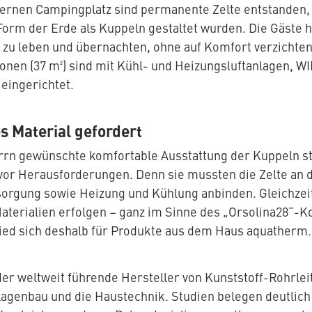
rnen Campingplatz sind permanente Zelte entstanden, d
orm der Erde als Kuppeln gestaltet wurden. Die Gäste h
zu leben und übernachten, ohne auf Komfort verzichten z
sonen (37 m²) sind mit Kühl- und Heizungsluftanlagen, W
eingerichtet.
s Material gefordert
rn gewünschte komfortable Ausstattung der Kuppeln ste
or Herausforderungen. Denn sie mussten die Zelte an 
orgung sowie Heizung und Kühlung anbinden. Gleichzeiti
aterialien erfolgen – ganz im Sinne des „Orsolina28“-
hied sich deshalb für Produkte aus dem Haus aquatherm.
der weltweit führende Hersteller von Kunststoff-Rohrle
nlagenbau und die Haustechnik. Studien belegen deutlic