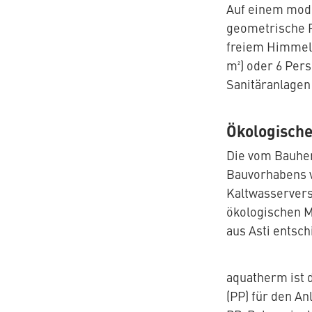
Auf einem mode
geometrische F
freiem Himmel 
m²) oder 6 Per
Sanitäranlagen 
Ökologische
Die vom Bauher
Bauvorhabens v
Kaltwasservers
ökologischen M
aus Asti entsc
aquatherm ist 
(PP) für den A