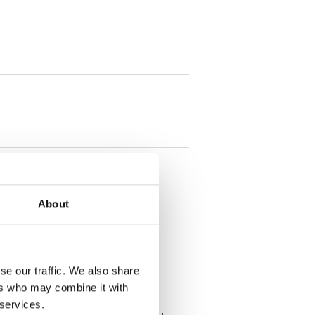
About
ppeln mit
28 ist ein Ort, der
se our traffic. We also share
ers who may combine it with
 services.