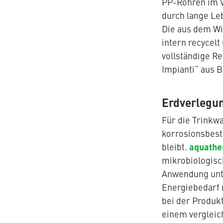
PP-Rohren im V
durch lange Le
Die aus dem Wi
intern recycelt
vollständige R
Impianti“ aus 
Erdverlegun
Für die Trinkw
korrosionsbest
aquathe
bleibt.
mikrobiologisc
Anwendung unte
Energiebedarf 
bei der Produk
einem vergleic