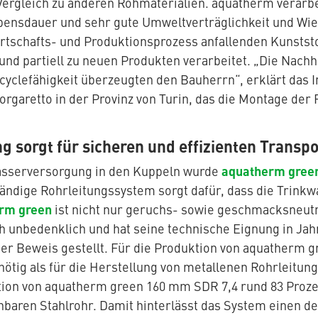
ergleich zu anderen Rohmaterialien. aquatherm verarbei
bensdauer und sehr gute Umweltverträglichkeit und Wie
rtschafts- und Produktionsprozess anfallenden Kunststo
 und partiell zu neuen Produkten verarbeitet. „Die Nachh
ecyclefähigkeit überzeugten den Bauherrn“, erklärt das
Borgaretto in der Provinz von Turin, das die Montage de
g sorgt für sicheren und effizienten Transp
aquatherm gree
asserversorgung in den Kuppeln wurde
ändige Rohrleitungssystem sorgt dafür, dass die Trinkw
rm green
ist nicht nur geruchs- sowie geschmacksneutr
h unbedenklich und hat seine technische Eignung in Ja
r Beweis gestellt. Für die Produktion von aquatherm gre
nötig als für die Herstellung von metallenen Rohrleitu
tion von aquatherm green 160 mm SDR 7,4 rund 83 Proz
hbaren Stahlrohr. Damit hinterlässt das System einen d