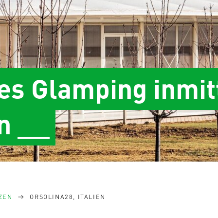
es Glamping inmit
n __
ZEN
ORSOLINA28, ITALIEN