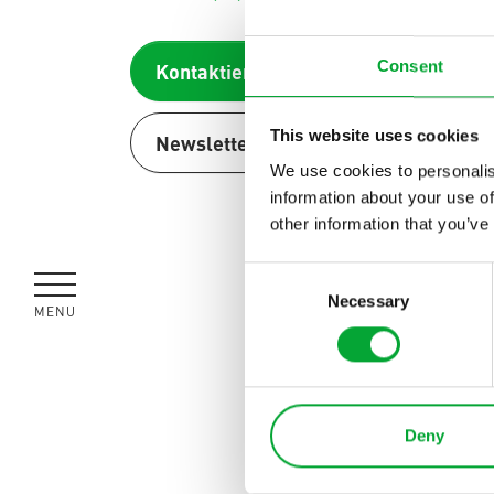
finden
Blog
AQUATHERM GREEN
Content
Hub
Consent
Kontaktieren
Planungshilfen
Karriere
AQUATHERM RED
This website uses cookies
Newsletter abonnieren
Downloads
News
We use cookies to personalis
information about your use of
other information that you’ve
AQUATHERM ENERGY
Consent
Necessary
Selection
MENÜ
SCHLIESSEN
AQUATHERM SERVICES
Deny