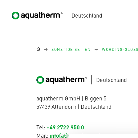
Deutschland
Zum Hauptinhalt springen
Sie sind hier:
SONSTIGE SEITEN
WORDING-GLOS
Deutschland
AQUATHERM BLACK
aquatherm GmbH | Biggen 5
57439 Attendorn | Deutschland
AQUATHERM BLUE
+49 2722 950 0
Tel:
Kontakt
Internationale
info(at)aquatherm.de
Mail:
Partner