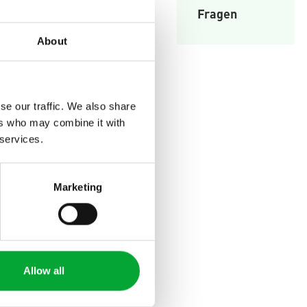
Fragen
About
se our traffic. We also share
ers who may combine it with
 services.
UNTERNEHMEN
Über uns
Marketing
Standorte
Karriere
News
Alles zum
,
Allow all
Unternehmen