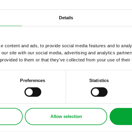
Alle Branchen
Details
e content and ads, to provide social media features and to analy
 our site with our social media, advertising and analytics partn
 provided to them or that they’ve collected from your use of their
PRODUKTE
REFERENZEN
AQUATHERM BLACK
Qatar Charity
Preferences
Statistics
AQUATHERM BLUE
Residential Tower,
AQUATHERM GREEN
Katar
AQUATHERM RED
Logistikhalle
AQUATHERM
Distribo, Göttingen
Allow selection
ENERGY
Deutschland