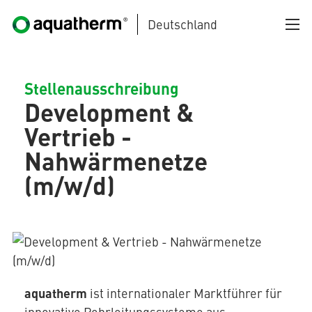
Deutschland
Zum Hauptinhalt springen
Stellenausschreibung
Development &
Vertrieb -
Nahwärmenetze
(m/w/d)
AQUATHERM BLACK
AQUATHERM BLUE
aquatherm
ist internationaler Marktführer für
AQUATHERM GREEN
innovative Rohrleitungssysteme aus