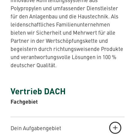
Polypropylen und umfassender Dienstleister
für den Anlagenbau und die Haustechnik. Als
AQUATHERM RED
leidenschaftliches Familienunternehmen
bieten wir Sicherheit und Mehrwert für alle
Partner in der Wertschöpfungskette und
begeistern durch richtungsweisende Produkte
Kontakt
Internationale
und verantwortungsvolle Lösungen in 100 %
Partner
AQUATHERM ENERGY
finden
deutscher Qualität.
Blog
Content
Hub
Planungshilfen
AQUATHERM SERVICES
Vertrieb DACH
Karriere
Downloads
Fachgebiet
News
Dein Aufgabengebiet