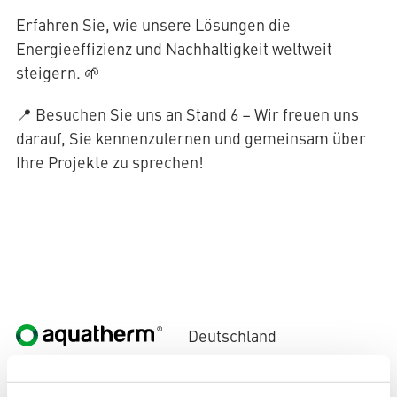
Erfahren Sie, wie unsere Lösungen die
Energieeffizienz und Nachhaltigkeit weltweit
AQUATHERM RED
steigern. 🌱
📍 Besuchen Sie uns an Stand 6 – Wir freuen uns
darauf, Sie kennenzulernen und gemeinsam über
Kontakt
Internationale
Ihre Projekte zu sprechen!
Partner
AQUATHERM ENERGY
finden
Blog
Content
Hub
Planungshilfen
AQUATHERM SERVICES
Karriere
Downloads
News
Deutschland
aquatherm GmbH | Biggen 5