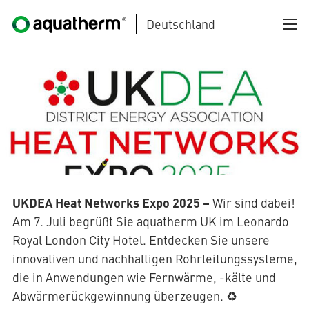
Deutschland
Zum Hauptinhalt springen
AQUATHERM BLACK
UKDEA Heat Networks Expo 2025 –
Wir sind dabei!
Am 7. Juli begrüßt Sie aquatherm UK im Leonardo
Royal London City Hotel. Entdecken Sie unsere
AQUATHERM BLUE
innovativen und nachhaltigen Rohrleitungssysteme,
die in Anwendungen wie Fernwärme, -kälte und
Abwärmerückgewinnung überzeugen. ♻️
AQUATHERM GREEN