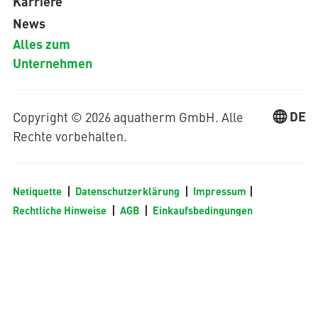
Karriere
News
Alles zum
Unternehmen
DE
Copyright © 2026 aquatherm GmbH. Alle
Rechte vorbehalten.
Netiquette
Datenschutzerklärung
Impressum
Rechtliche Hinweise
AGB
Einkaufsbedingungen
Alle auf dieser regionalen aquatherm Website dargestellten
Inhalte gelten für die Regionen Deutschland, Österreich,