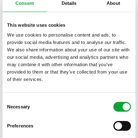
Consent
Details
About
57439 Attendorn | Deutschland
+49 2722 950 0
Tel:
This website uses cookies
info(at)aquatherm.de
Mail:
We use cookies to personalise content and ads, to
provide social media features and to analyse our traffic.
Kontaktieren
Newsletter abonnieren
We also share information about your use of our site with
our social media, advertising and analytics partners who
may combine it with other information that you’ve
provided to them or that they’ve collected from your use
ANWENDUNGEN
BRANCHEN
of their services.
Kältetechnik
Kühltechnologie für
Fernwärmenetz
Anbieter von
Consent
Brandschutz und
Rechenzentren
Necessary
Selection
Sprinklersysteme
Infrastruktur
Alle Anwendungen
Gesundheitssektor
Preferences
Gewerbebauten