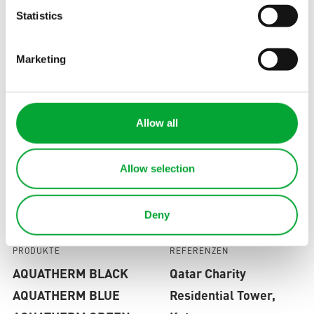
Alle Branchen
Statistics
SERVICE
Marketing
Wissensdatenbank
QUICKLINKS
Blog
Planungshilfen
Karriere
Schulungen
Allow all
News
Kontakt
Alle Services
Häufig
Allow selection
gestellte
Fragen
Deny
PRODUKTE
REFERENZEN
AQUATHERM BLACK
Qatar Charity
AQUATHERM BLUE
Residential Tower,