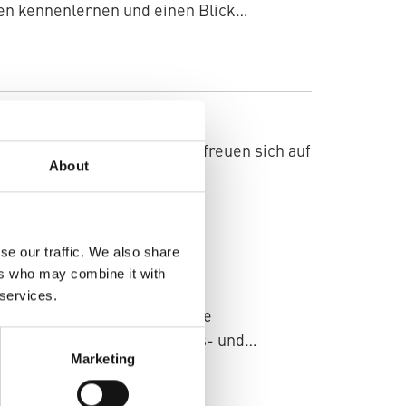
en kennenlernen und einen Blick…
ung Auch unsere Mitarbeiter freuen sich auf
About
- mit Ausnahme der…
se our traffic. We also share
ers who may combine it with
 services.
therm? „Zeit ist Geld“ – eine
eitet. Die Sanitär-, Heizungs- und…
Marketing
UNG