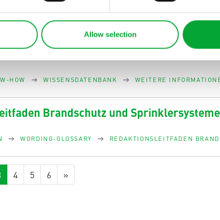
ormationen
Allow selection
ch, Emissionen Eine vergleichende Lebenszyklusanalyse
m blue Rohre geringere Umweltauswirkungen haben: zum
OW-HOW
WISSENSDATENBANK
WEITERE INFORMATION
eitfaden Brandschutz und Sprinklersystem
N
WORDING-GLOSSARY
REDAKTIONSLEITFADEN BRAND
3
4
5
6
»