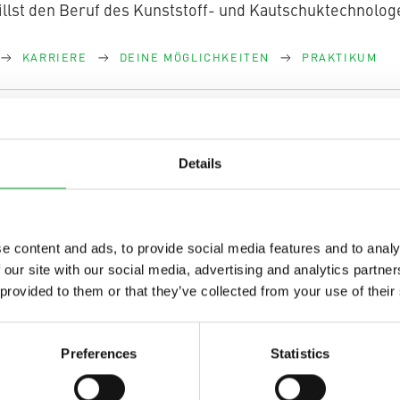
lst den Beruf des Kunststoff- und Kautschuktechnolog
KARRIERE
DEINE MÖGLICHKEITEN
PRAKTIKUM
ei aquatherm in Attendorn
be in der Kasse? Wir fluten Dein Sparschwein. Vorstell
Details
nd die damit verbundene Erholung. In den Schulferien 
KARRIERE
DEINE MÖGLICHKEITEN
FERIENARBEIT
e content and ads, to provide social media features and to analy
 our site with our social media, advertising and analytics partn
nstleistungen: Digitale Planungshilfen
 provided to them or that they’ve collected from your use of their
leistungen Welche Planungsdienstleistungen bietet aqua
, die sich besonders in der Baubranche täglich bewahrh
Preferences
Statistics
ODUKTE
PRODUKTE
AQUATHERM SERVICES
PLAN