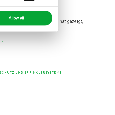
Allow all
 mit Stahl- und PVC-Rohren hat gezeigt,
 Beispiel einen geringeren…
EN
e
SCHUTZ UND SPRINKLERSYSTEME