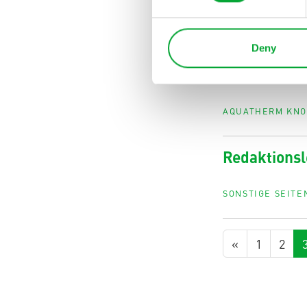
Weitere Inf
Deny
Energieverbrau
dass aquather
AQUATHERM KN
Redaktionsl
SONSTIGE SEITE
«
1
2