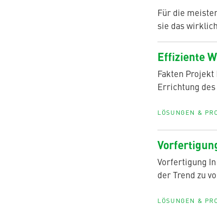
finden
Blog
AQUATHERM GREEN
Für die meisten
Content
sie das wirkli
Hub
Planungshilfen
Karriere
AQUATHERM RED
Effiziente 
Downloads
Fakten Projekt
News
Errichtung des
AQUATHERM ENERGY
LÖSUNGEN & PR
Vorfertigung
AQUATHERM SERVICES
Vorfertigung I
der Trend zu vo
LÖSUNGEN & PR