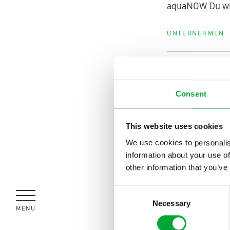
aquaNOW Du wil
UNTERNEHMEN
Ferienjob b
Ferienarbeit Eb
Consent
ihren Urlaub u
UNTERNEHMEN
This website uses cookies
We use cookies to personalis
information about your use of
Planungsdie
other information that you’ve
Planungsdienst
Lebensweisheit
Consent
Necessary
Selection
MENÜ
SCHLIESSEN
LÖSUNGEN & PR