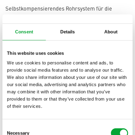
Selbstkompensierendes Rohrsystem für die
unterirdische Verlegung
Selbstkompensierend
Consent
Details
About
aquatherm energy ist das selbstkompensierende
Rohrsystem für die unterirdische Verlegung. Es
This website uses cookies
kann eingebaut werden, ohne temperaturbedingte
Längenänderungen auszugleichen. Kunststoffe wie
We use cookies to personalise content and ads, to
provide social media features and to analyse our traffic.
Polypropylen haben eine größere lineare
We also share information about your use of our site with
Ausdehnung als Stahl, aber einen geringeren
our social media, advertising and analytics partners who
Elastizitätsmodul. Dadurch werden in den
may combine it with other information that you’ve
Polymermediumrohren nur geringe Spannungen
provided to them or that they’ve collected from your use
erzeugt.
of their services.
Consent
Necessary
Selection