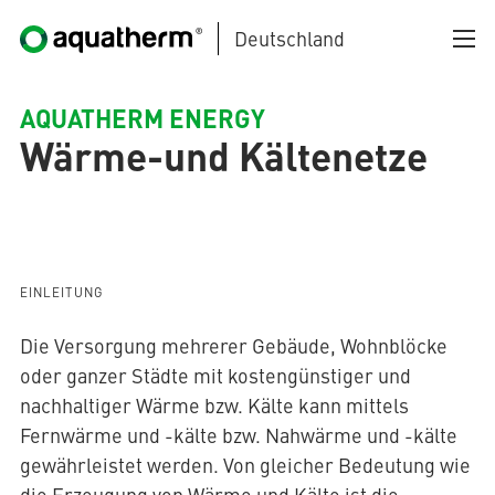
Deutschland
Zum Hauptinhalt springen
AQUATHERM ENERGY
Wärme-und Kältenetze
AQUATHERM BLACK
EINLEITUNG
Die Versorgung mehrerer Gebäude, Wohnblöcke
oder ganzer Städte mit kostengünstiger und
AQUATHERM BLUE
nachhaltiger Wärme bzw. Kälte kann mittels
Fernwärme und -kälte bzw. Nahwärme und -kälte
gewährleistet werden. Von gleicher Bedeutung wie
AQUATHERM GREEN
die Erzeugung von Wärme und Kälte ist die