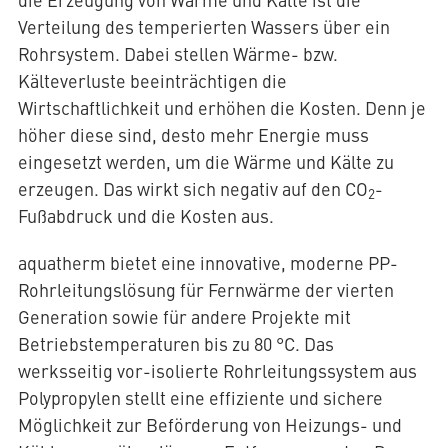
Verteilung des temperierten Wassers über ein
Rohrsystem. Dabei stellen Wärme- bzw.
AQUATHERM RED
Kälteverluste beeinträchtigen die
Wirtschaftlichkeit und erhöhen die Kosten. Denn je
höher diese sind, desto mehr Energie muss
eingesetzt werden, um die Wärme und Kälte zu
Kontakt
Internationale
erzeugen. Das wirkt sich negativ auf den CO
-
Partner
AQUATHERM ENERGY
2
finden
Fußabdruck und die Kosten aus.
Blog
Content
Hub
aquatherm bietet eine innovative, moderne PP-
Planungshilfen
AQUATHERM SERVICES
Rohrleitungslösung für Fernwärme der vierten
Karriere
Generation sowie für andere Projekte mit
Downloads
Betriebstemperaturen bis zu 80 °C. Das
News
werksseitig vor-isolierte Rohrleitungssystem aus
Polypropylen stellt eine effiziente und sichere
Möglichkeit zur Beförderung von Heizungs- und