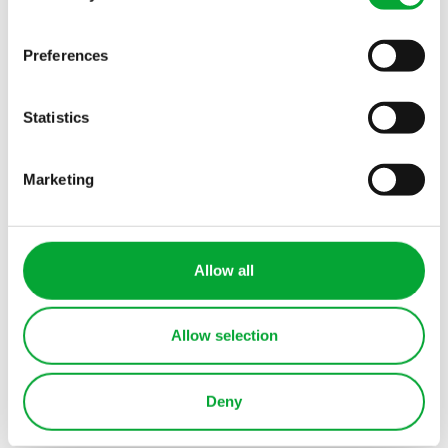
VORTEILE BEI WÄRME- UND KÄLTENETZE
Preferences
Statistics
Marketing
Allow all
VORTEILE BEI WÄRME- UND KÄLTENETZE
Allow selection
Deny
Deutschland