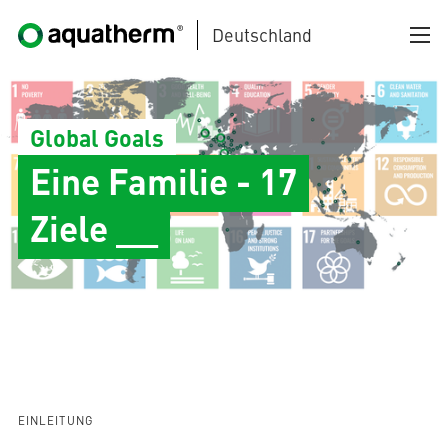
Deutschland
Zum Hauptinhalt springen
Global Goals
Eine Familie - 17
Ziele __
AQUATHERM BLACK
AQUATHERM BLUE
EINLEITUNG
AQUATHERM GREEN