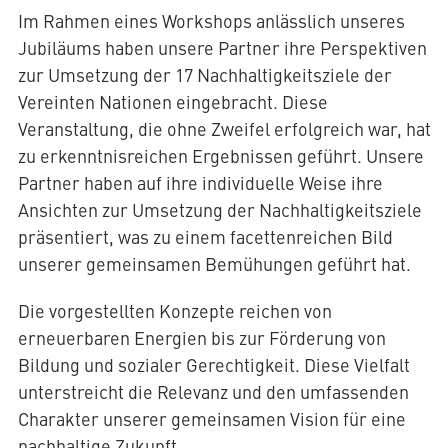
Im Rahmen eines Workshops anlässlich unseres
Jubiläums haben unsere Partner ihre Perspektiven
zur Umsetzung der 17 Nachhaltigkeitsziele der
AQUATHERM RED
Vereinten Nationen eingebracht. Diese
Veranstaltung, die ohne Zweifel erfolgreich war, hat
zu erkenntnisreichen Ergebnissen geführt. Unsere
Kontakt
Internationale
Partner haben auf ihre individuelle Weise ihre
Partner
AQUATHERM ENERGY
Ansichten zur Umsetzung der Nachhaltigkeitsziele
finden
Blog
präsentiert, was zu einem facettenreichen Bild
Content
Hub
unserer gemeinsamen Bemühungen geführt hat.
Planungshilfen
AQUATHERM SERVICES
Karriere
Die vorgestellten Konzepte reichen von
Downloads
erneuerbaren Energien bis zur Förderung von
News
Bildung und sozialer Gerechtigkeit. Diese Vielfalt
unterstreicht die Relevanz und den umfassenden
Charakter unserer gemeinsamen Vision für eine
nachhaltige Zukunft.