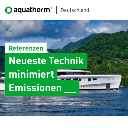
Deutschland
Zum Hauptinhalt springen
Referenzen
Neueste Technik
minimiert
AQUATHERM BLACK
Emissionen __
AQUATHERM BLUE
AQUATHERM GREEN