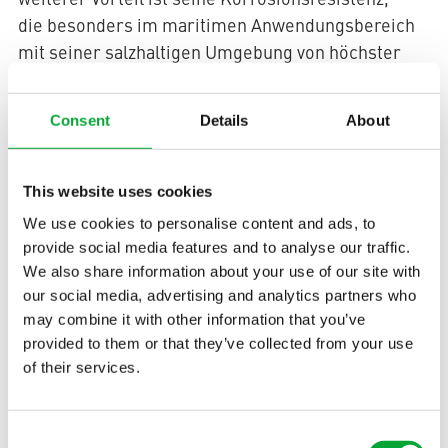
die besonders im maritimen Anwendungsbereich
mit seiner salzhaltigen Umgebung von höchster
Wichtigkeit ist. Gerade im Vergleich zu metallenen
aquatherm green
Systemen verlängert
die
Consent
Details
About
Lebensdauer des Trinkwassersystems
aquatherm green
beträchtlich. Daneben kam
im
Technical Water System der „Artefact“ zum Einsatz.
This website uses cookies
Aufgrund seiner sehr guten
We use cookies to personalise content and ads, to
Wärmedammeigenschaften benötigt es im
provide social media features and to analyse our traffic.
Vergleich zu Metall-Rohren eine deutlich geringere
We also share information about your use of our site with
Isolierung gegen Wärme-/Kälteverlust oder
our social media, advertising and analytics partners who
Kondensatbildung bei Unterschreitung des
may combine it with other information that you’ve
provided to them or that they’ve collected from your use
Taupunkts – ein sehr großer Vorteil bei der
of their services.
Verrohrung für technische Zwecke im Schiffsbau, z.
B. im Rahmen der Turbinenwäsche.
Consent